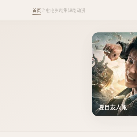
首页
治愈
电影
剧集
短剧
动漫
夏目友人帐