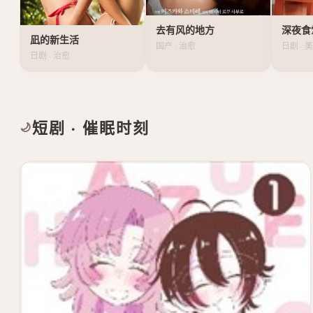
去有风的地方
深夜食
凪的新生活
国产 · 治愈
日剧 · 
日剧 · 治愈
短剧 · 催眠时刻
🌙