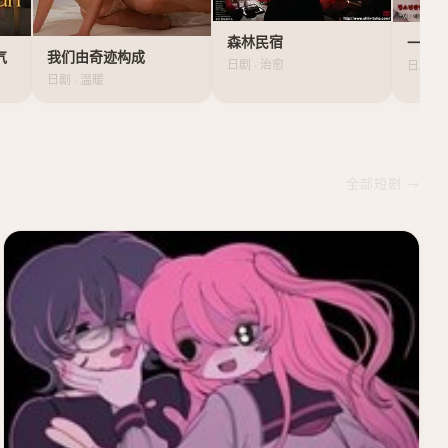
森林民宿
一个
气
我们由奇迹构成
日剧 · 治愈
日剧 · 
日剧 · 温暖
全部短剧 →