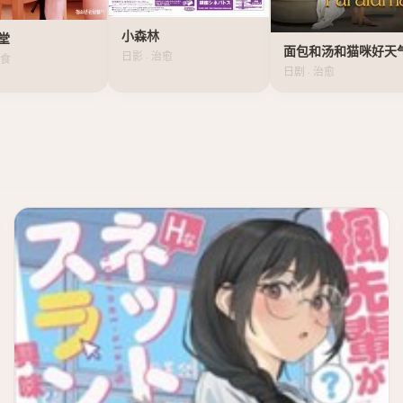
小森林
堂
面包和汤和猫咪好天
日影 · 治愈
美食
日剧 · 治愈