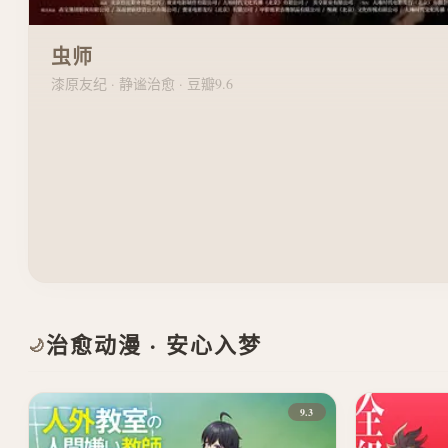
虫师
漆原友纪 · 静谧治愈 · 豆瓣9.6
治愈动漫 · 安心入梦
🌙
9.3