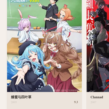
蜂蜜与四叶草
Clannad
2005
9.3
2007