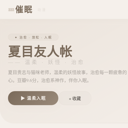
催眠
💤
· 动漫
✦ 治愈 · 放松 · 入眠
夏目友人帐
—— 温柔 · 妖怪 · 治愈
夏目贵志与猫咪老师，温柔的妖怪故事，治愈每一颗疲惫的
心。豆瓣9.6分，治愈系神作，伴你入眠。
▶ 温柔入眠
+ 收藏