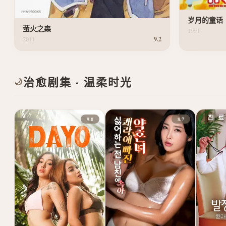
岁月的童话
萤火之森
1991
2011
9.2
治愈剧集 · 温柔时光
🌙
9.0
8.7